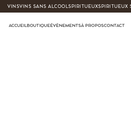
VINS
VINS SANS ALCOOL
SPIRITUEUX
SPIRITUEUX
ACCUEIL
BOUTIQUE
ÉVÈNEMENTS
À PROPOS
CONTACT