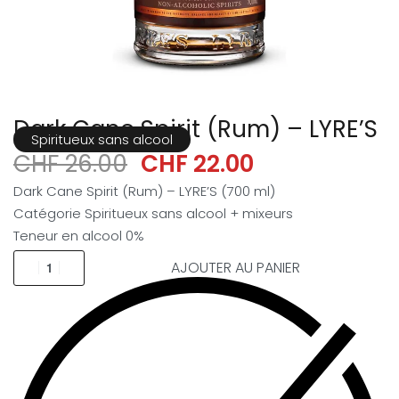
Dark Cane Spirit (Rum) – LYRE’S
Spiritueux sans alcool
CHF
26.00
CHF
22.00
Dark Cane Spirit (Rum) – LYRE’S (700 ml)
Catégorie
Spiritueux sans alcool + mixeurs
Teneur en alcool 0%
AJOUTER AU PANIER
Alternative: